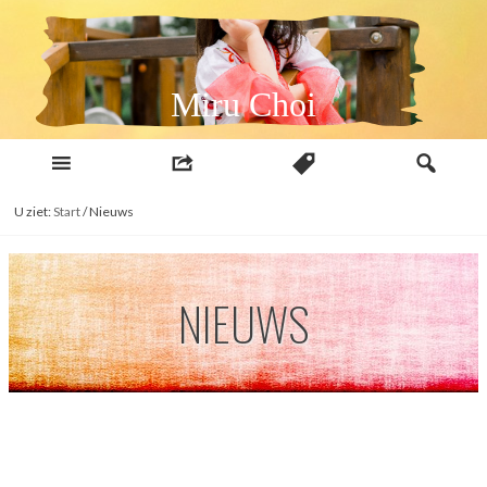
Naar
inhoud
Miru Choi
U ziet:
Start
/
Nieuws
NIEUWS