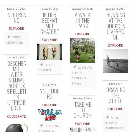
februari 28, 2025
januari 14, 2023
november 19, 2018
november 4, 2018
NEDERLA
IK HEB
A WALK
RUNNING
ND
GECHAT
IN THE
AT THE
MET
PARK
DOCKS IN
EXPLORE
CHATGPT
LIVERPO
EXPLORE
OL
FEITEN
EXPLORE
NEDERLAND
EXPLORE
januari 22, 2023
BESCHER
CHATGPT
MD:
EDINBURG
CHATTEN
WEER
H
PARK
NIEUWE
SCOTLAND
ROBLOX
STROLL
juli 3, 2017
juni 1, 2022
DRAWING
YOUTUBE
SPELLETJ
THE
RS
ES
APPLE
november 9, 2018
UITPROB
TAKE ME
EXPLORE
EREN.
TO
EXPLORE
CHURCH
CELEBRATE
APPLE
DRAWING
EXPLORE
CHALLENG
WHITEBOARD
E
DJAMILA