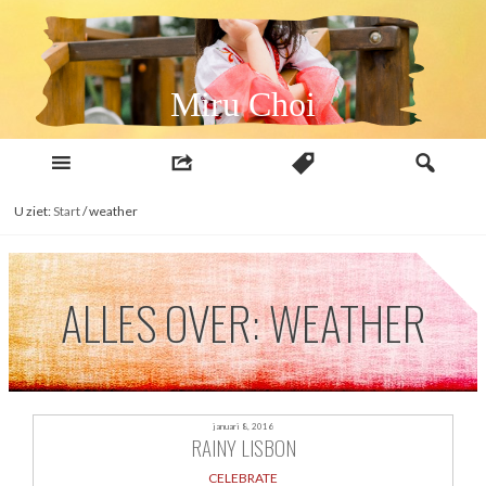
Naar
inhoud
Miru Choi
U ziet:
Start
/
weather
ALLES OVER: WEATHER
januari 8, 2016
RAINY LISBON
CELEBRATE