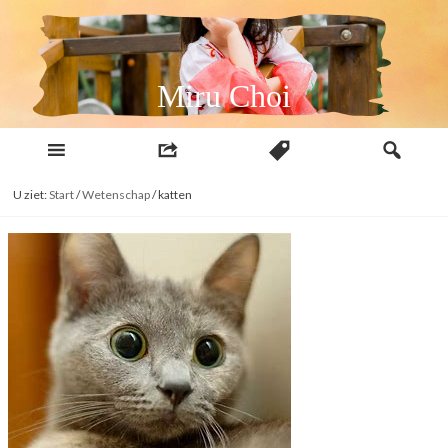
Naar
inhoud
Miru Choi
U ziet:
Start
/
Wetenschap
/
katten