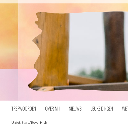
Naar
inhoud
TREFWOORDEN
OVER MIJ
NIEUWS
LEUKE DINGEN
WE
U ziet:
Start
/
Royal High