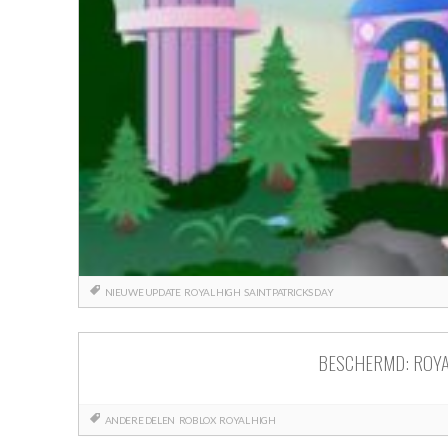
NIEUWE UPDATE
ROYAL HIGH
SAINT PATRICKS DAY
BESCHERMD: ROYA
ANDERE DELEN
ROBLOX
ROYAL HIGH