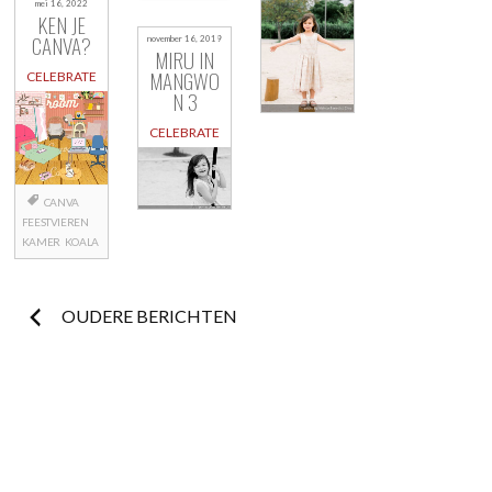
mei 16, 2022
KEN JE
CANVA?
november 16, 2019
MIRU IN
MANGWO
CELEBRATE
N 3
CELEBRATE
CANVA
FEESTVIEREN
KAMER
KOALA
Berichtnavigatie
OUDERE BERICHTEN