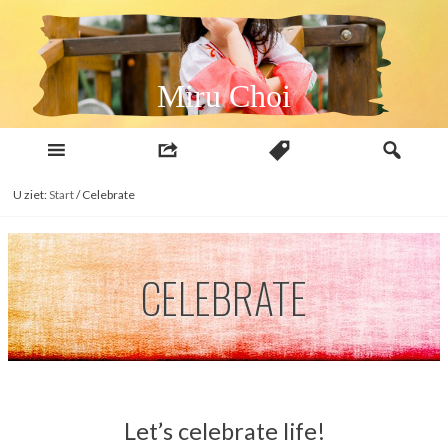
Naar
inhoud
Miru Choi
U ziet:
Start
/
Celebrate
CELEBRATE
Let’s celebrate life!