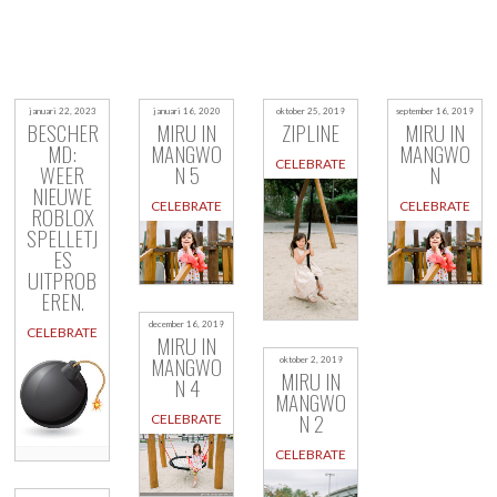
januari 22, 2023
januari 16, 2020
oktober 25, 2019
september 16, 2019
BESCHER
MIRU IN
ZIPLINE
MIRU IN
MD:
MANGWO
MANGWO
CELEBRATE
WEER
N 5
N
NIEUWE
CELEBRATE
CELEBRATE
ROBLOX
SPELLETJ
ES
UITPROB
EREN.
december 16, 2019
CELEBRATE
MIRU IN
MANGWO
oktober 2, 2019
MIRU IN
N 4
MANGWO
N 2
CELEBRATE
CELEBRATE