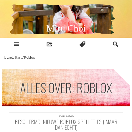
Naar
inhoud
Miru Choi
U ziet:
Start
/
Roblox
ALLES OVER: ROBLOX
januari 5, 2023
BESCHERMD: NIEUWE ROBLOX SPELLETJES ( MAAR
DAN ECHT!)