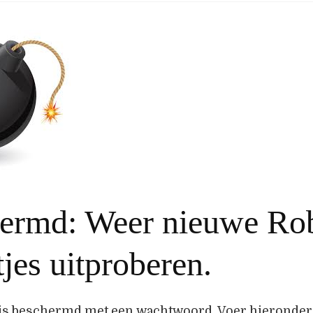
ermd: Weer nieuwe Ro
tjes uitproberen.
is beschermd met een wachtwoord. Voer hieronder 