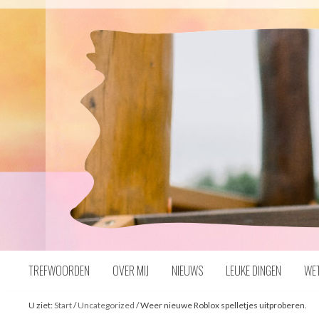
Naar
inhoud
TREFWOORDEN
OVER MIJ
NIEUWS
LEUKE DINGEN
WE
U ziet:
Start
/
Uncategorized
/
Weer nieuwe Roblox spelletjes uitproberen.