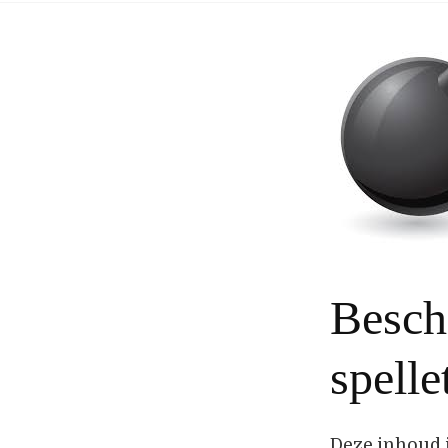
Besch
spelle
Deze inhoud 