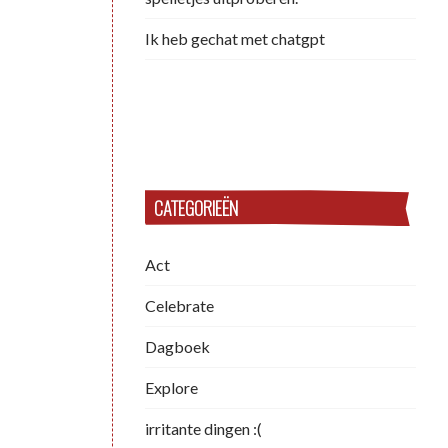
Ik heb gechat met chatgpt
CATEGORIEËN
Act
Celebrate
Dagboek
Explore
irritante dingen :(