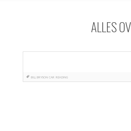
ALLES OV
BILL BRYSON
CAR
READING
Berichtnavigatie