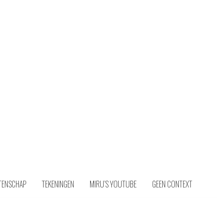
Miru Choi
TENSCHAP
TEKENINGEN
MIRU’S YOUTUBE
GEEN CONTEXT