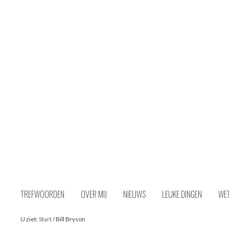
Naar
inhoud
TREFWOORDEN
OVER MIJ
NIEUWS
LEUKE DINGEN
WE
U ziet:
Start
/
Bill Bryson