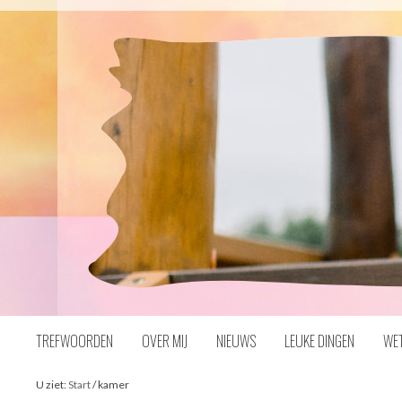
Naar
inhoud
TREFWOORDEN
OVER MIJ
NIEUWS
LEUKE DINGEN
WE
U ziet:
Start
/
kamer