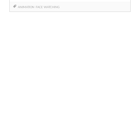
ANIMATION
FACE
WATCHING
Berichtnavigatie