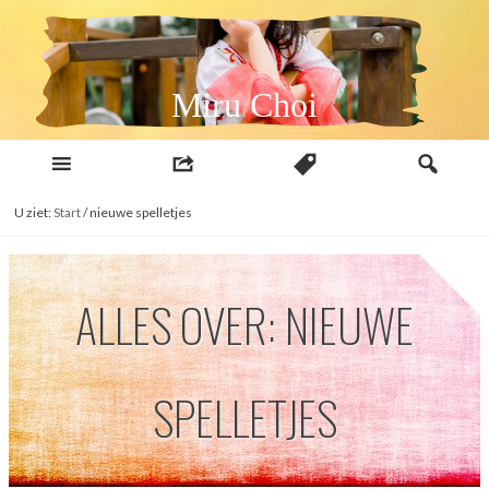
Naar
inhoud
Miru Choi
U ziet:
Start
/
nieuwe spelletjes
ALLES OVER: NIEUWE
SPELLETJES