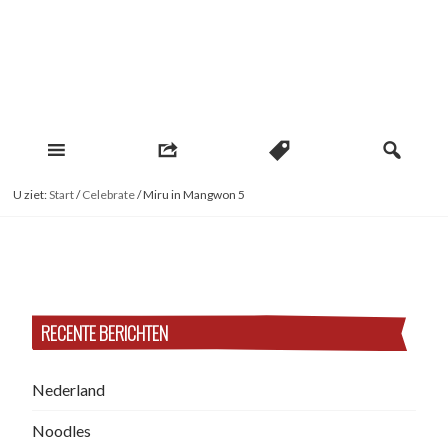
Naar
inhoud
Miru Choi
U ziet:
Start
/
Celebrate
/
Miru in Mangwon 5
RECENTE BERICHTEN
Nederland
Noodles