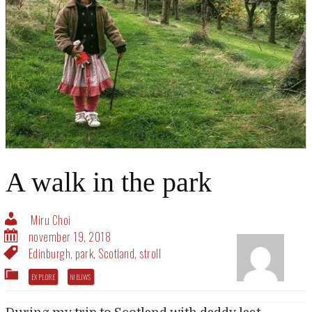
A walk in the park
Miru Choi
november 19, 2018
Edinburgh
,
park
,
Scotland
,
stroll
EXPLORE
NIEUWS