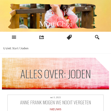
Naar
inhoud
Miru Choi
U ziet:
Start
/
Joden
ALLES OVER: JODEN
mei 5, 2021
ANNE FRANK MOGEN WE NOOIT VERGETEN
NIEUWS