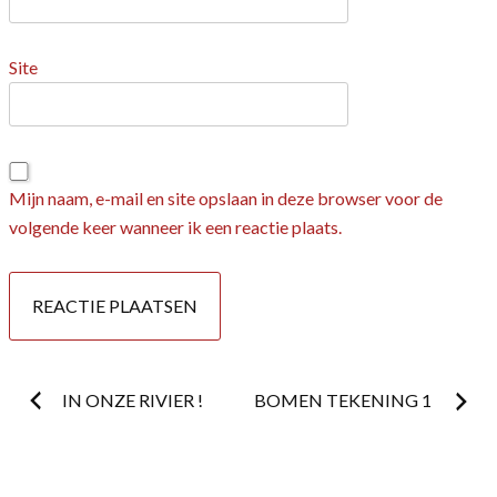
Site
Mijn naam, e-mail en site opslaan in deze browser voor de
volgende keer wanneer ik een reactie plaats.
Postnavigatie
IN ONZE RIVIER !
BOMEN TEKENING 1