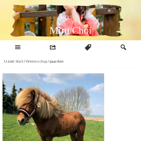
Naar
inhoud
Miru Choi
U ziet:
Start
/
Wetenschap
/
paarden