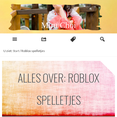
Naar
inhoud
Miru Choi
U ziet:
Start
/
Roblox spelletjes
ALLES OVER: ROBLOX
SPELLETJES