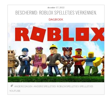
december 17, 2022
BESCHERMD: ROBLOX SPELLETJES VERKENNEN.
DAGBOEK
ANDERE DAGEN
ANDERE SPELLETJES
ROBLOX SPELLETJES
SPELLLETJES
YOUTUBE
Berichtnavigatie