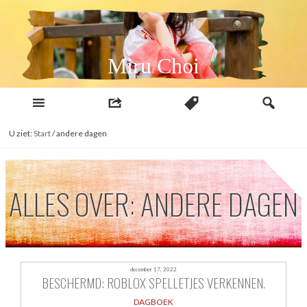
Naar
inhoud
Miru Choi
U ziet:
Start
/
andere dagen
ALLES OVER: ANDERE DAGEN
december 17, 2022
BESCHERMD: ROBLOX SPELLETJES VERKENNEN.
DAGBOEK