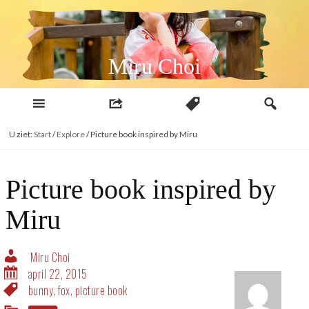
Naar
inhoud
Miru Choi
U ziet:
Start
/
Explore
/
Picture book inspired by Miru
Picture book inspired by
Miru
Miru Choi
april 22, 2015
bunny
,
fox
,
picture book