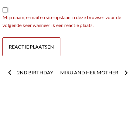
Mijn naam, e-mail en site opslaan in deze browser voor de
volgende keer wanneer ik een reactie plaats.
Postnavigatie
2ND BIRTHDAY
MIRU AND HER MOTHER