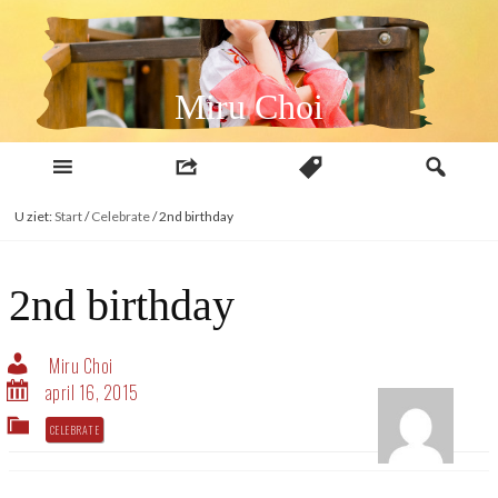
Naar
inhoud
Miru Choi
U ziet:
Start
/
Celebrate
/
2nd birthday
2nd birthday
Miru Choi
april 16, 2015
CELEBRATE