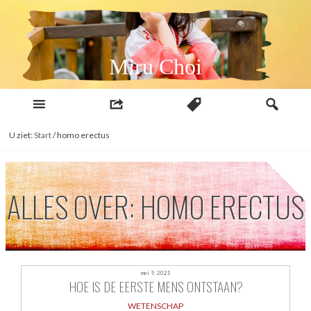
Naar
inhoud
Miru Choi
U ziet:
Start
/
homo erectus
ALLES OVER: HOMO ERECTUS
mei 9, 2021
HOE IS DE EERSTE MENS ONTSTAAN?
WETENSCHAP