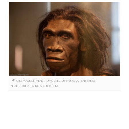
CRO-MAGNONMENS
HOMO ERECTUS
HOMO SAPIENS
MENS
NEANDERTHALER
ROTSSCHILDERING
Berichtnavigatie