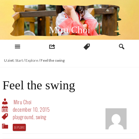
Naar
inhoud
Miru Choi
U ziet:
Start
/
Explore
/
Feel the swing
Feel the swing
Miru Choi
december 10, 2015
playground
,
swing
EXPLORE