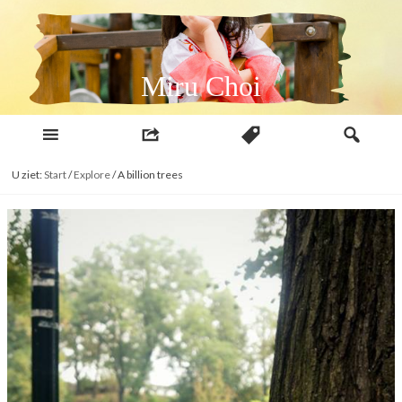
Naar
inhoud
Miru Choi
U ziet:
Start
/
Explore
/
A billion trees