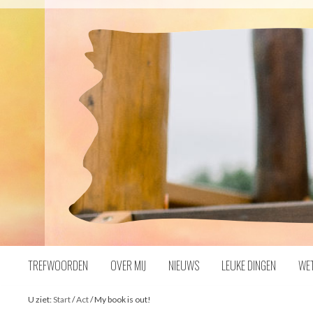
Naar
inhoud
TREFWOORDEN
OVER MIJ
NIEUWS
LEUKE DINGEN
WE
U ziet:
Start
/
Act
/
My book is out!