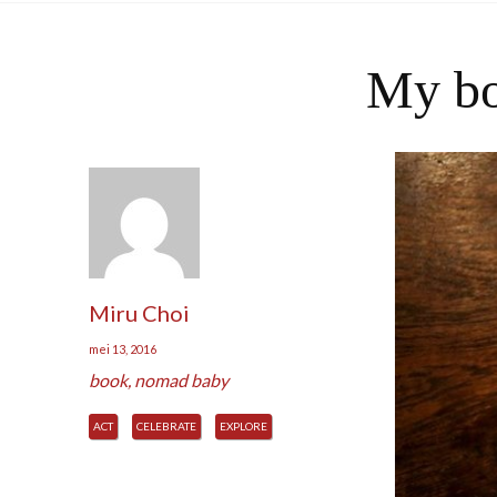
My bo
Miru Choi
mei 13, 2016
book
,
nomad baby
ACT
CELEBRATE
EXPLORE