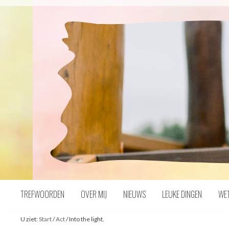
Naar
inhoud
TREFWOORDEN
OVER MIJ
NIEUWS
LEUKE DINGEN
WE
U ziet:
Start
/
Act
/
Into the light.