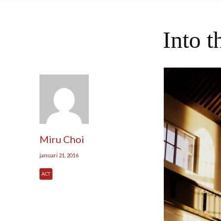
Into t
Miru Choi
januari 21, 2016
ACT