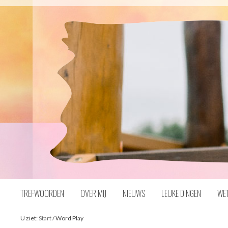
Naar
inhoud
TREFWOORDEN
OVER MIJ
NIEUWS
LEUKE DINGEN
WE
U ziet:
Start
/
Word Play