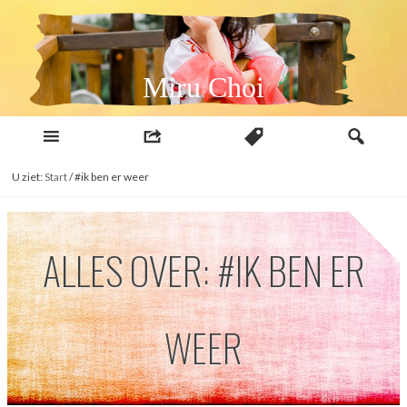
Naar
inhoud
Miru Choi
U ziet:
Start
/
#ik ben er weer
ALLES OVER: #IK BEN ER
WEER